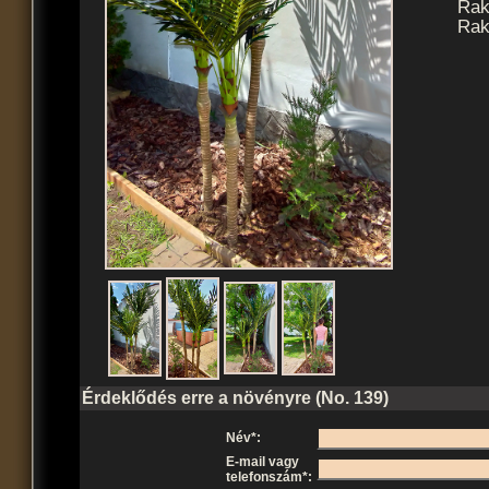
Rak
Rak
Érdeklődés erre a növényre (No. 139)
Név*:
E-mail vagy
telefonszám*: