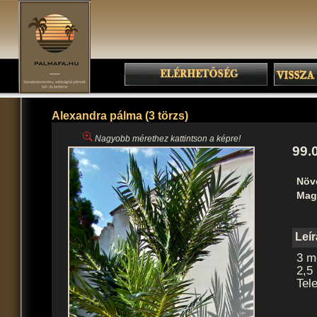
Alexandra pálma (3 törzs)
Nagyobb mérethez kattintson a képre!
99.
Növ
Mag
Leí
3 m
2,5
Tel